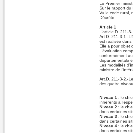
Le Premier minist
Sur le rapport du 
Vu le code rural,
Décrète :
Article 1
L’article D. 211-3
Art.D. 211-3-1.-L
est réalisée dans 
Elle a pour objet
L’évaluation comp
conformément aux d
départementale ét
Les modalités d’in
ministre de l’intér
Art.D. 211-3-2.-L
des quatre niveau
Niveau 1
: le chi
inhérents à l’esp
Niveau 2
: le chi
dans certaines si
Niveau 3
: le chi
dans certaines si
Niveau 4
: le chi
dans certaines si