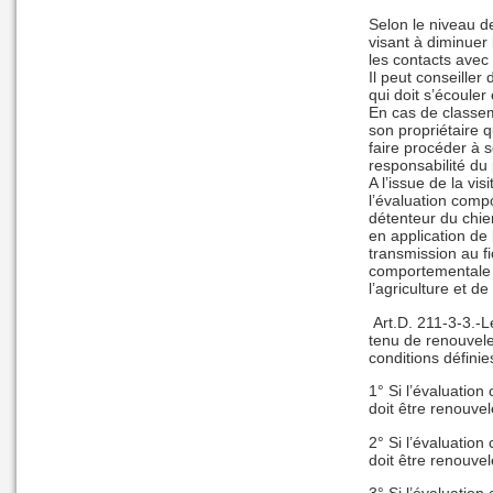
Selon le niveau d
visant à diminuer
les contacts avec
Il peut conseille
qui doit s’écouler
En cas de classem
son propriétaire q
faire procéder à 
responsabilité du
A l’issue de la vi
l’évaluation comp
détenteur du chie
en application de 
transmission au fi
comportementale c
l’agriculture et de
Art.D. 211-3-3.-Le
tenu de renouvele
conditions définie
1° Si l’évaluation
doit être renouve
2° Si l’évaluation
doit être renouv
3° Si l’évaluation